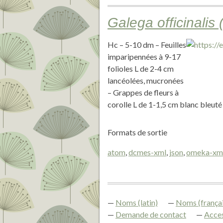
Galega officinalis
Hc – 5-10 dm – Feuilles
imparipennées à 9-17
folioles L de 2-4 cm
lancéolées, mucronées
– Grappes de fleurs à
corolle L de 1-1,5 cm blanc bleut
Formats de sortie
atom
,
dcmes-xml
,
json
,
omeka-xm
Noms (latin)
Noms (françai
Demande de contact
Acces