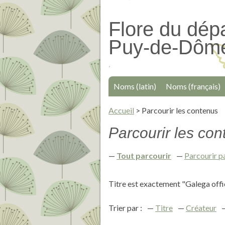
Passer
au
Flore du dép
contenu
Puy-de-Dôm
principal
Noms (latin)
Noms (français)
Accueil
>
Parcourir les contenus
Parcourir les cont
Tout parcourir
Parcourir p
Titre est exactement "Galega offi
Trier par :
Titre
Créateur