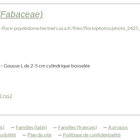
 (Fabaceae)
é – Gousse L de 2-5 cm cylindrique bosselée
l
,
rss2
s)
Familles (latin)
Familles (français)
A propos
sibilité
Plan du site
Politique de confidentialité