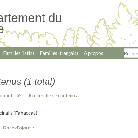
artement du
e
Familles (latin)
Familles (français)
A propos
enus (1 total)
ar mot-clé
Recherche de contenus
cinalis (Fabaceae)"
Date d'ajout