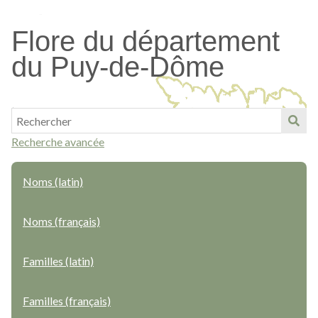
Passer
au
Flore du département
contenu
du Puy-de-Dôme
principal
Recherche avancée
Noms (latin)
Noms (français)
Familles (latin)
Familles (français)