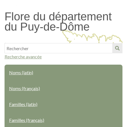
Passer
au
Flore du département
contenu
du Puy-de-Dôme
principal
Recherche avancée
Noms (latin)
Noms (français)
Familles (latin)
Familles (français)