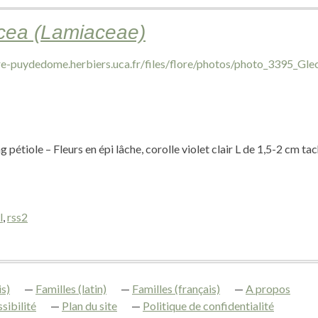
cea (Lamiaceae)
 pétiole – Fleurs en épi lâche, corolle violet clair L de 1,5-2 cm t
l
,
rss2
s)
Familles (latin)
Familles (français)
A propos
sibilité
Plan du site
Politique de confidentialité