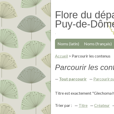
Passer
au
Flore du dép
contenu
Puy-de-Dôm
principal
Noms (latin)
Noms (français)
Accueil
>
Parcourir les contenus
Parcourir les cont
Tout parcourir
Parcourir p
Titre est exactement "Glechoma 
Trier par :
Titre
Créateur