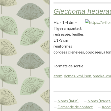
Glechoma hedera
Hc – 1-4 dm –
Tige rampante ±
redressée, feuilles
L 1-3 cm
réniformes
cordées crénelées, opposées, à long
Formats de sortie
atom
,
dcmes-xml
,
json
,
omeka-xm
Noms (latin)
Noms (françai
Demande de contact
Acces