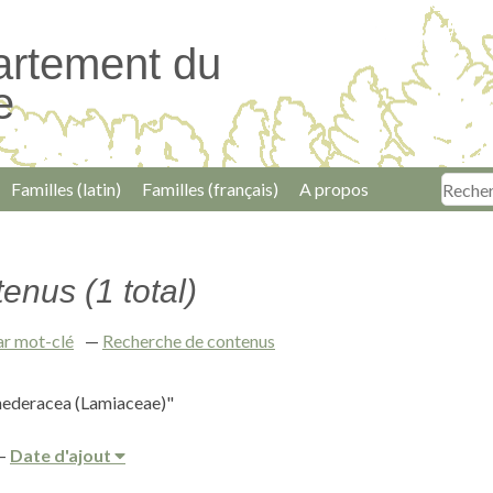
artement du
e
Familles (latin)
Familles (français)
A propos
enus (1 total)
ar mot-clé
Recherche de contenus
hederacea (Lamiaceae)"
Date d'ajout