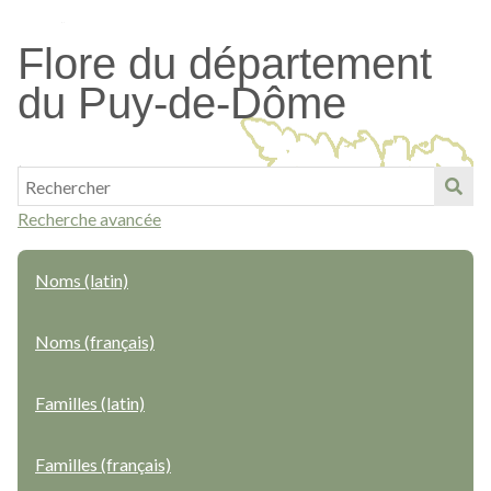
Passer
au
Flore du département
contenu
du Puy-de-Dôme
principal
Recherche avancée
Noms (latin)
Noms (français)
Familles (latin)
Familles (français)