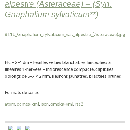
alpestre (Asteraceae) – (Syn.
Gnaphalium sylvaticum**)
Hc – 2-4 dm – Feuilles velues blanchâtres lancéolées à
linéaires 1-nervées – Inflorescence compacte, capitules
oblongs de 5-7 × 2 mm, fleurons jaunâtres, bractées brunes
Formats de sortie
atom
,
dcmes-xml
,
json
,
omeka-xml
,
rss2