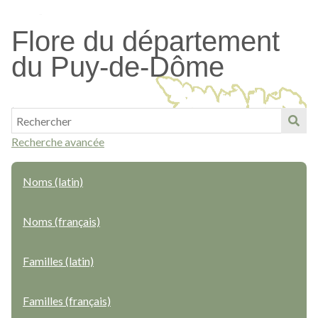
Passer
au
Flore du département
contenu
du Puy-de-Dôme
principal
Recherche avancée
Noms (latin)
Noms (français)
Familles (latin)
Familles (français)