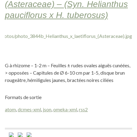
(Asteraceae) – (Syn. Helianthus
pauciflorus x H. tuberosus)
G à rhizome – 1-2 m – Feuilles ± rudes ovales aiguës cunéées,
> opposées – Capitules de Ø 6-10 cm par 1-5, disque brun
rougeâtre, hémiligules jaunes, bractées noires ciliées
Formats de sortie
atom
,
dcmes-xml
,
json
,
omeka-xml
,
rss2