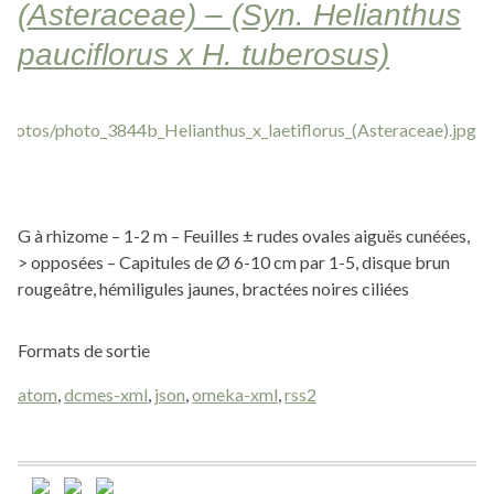
(Asteraceae) – (Syn. Helianthus
pauciflorus x H. tuberosus)
G à rhizome – 1-2 m – Feuilles ± rudes ovales aiguës cunéées,
> opposées – Capitules de Ø 6-10 cm par 1-5, disque brun
rougeâtre, hémiligules jaunes, bractées noires ciliées
Formats de sortie
atom
,
dcmes-xml
,
json
,
omeka-xml
,
rss2