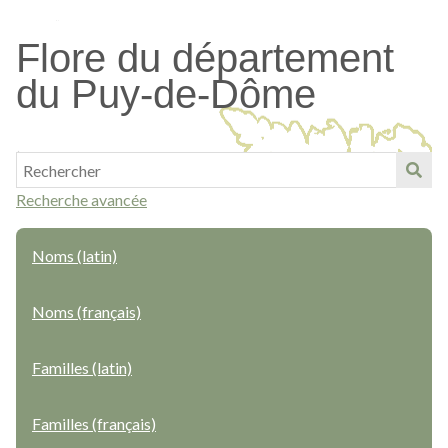
Passer
au
Flore du département
contenu
du Puy-de-Dôme
principal
Recherche avancée
Noms (latin)
Noms (français)
Familles (latin)
Familles (français)