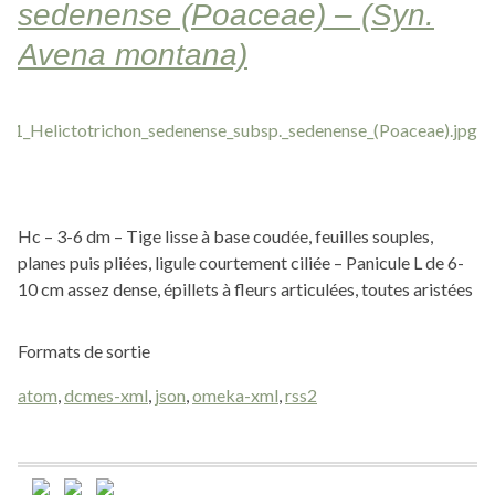
sedenense (Poaceae) – (Syn.
Avena montana)
Hc – 3-6 dm – Tige lisse à base coudée, feuilles souples,
planes puis pliées, ligule courtement ciliée – Panicule L de 6-
10 cm assez dense, épillets à fleurs articulées, toutes aristées
Formats de sortie
atom
,
dcmes-xml
,
json
,
omeka-xml
,
rss2