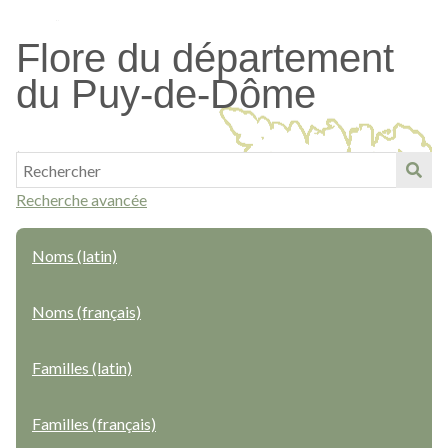
Passer
au
Flore du département
contenu
du Puy-de-Dôme
principal
Recherche avancée
Noms (latin)
Noms (français)
Familles (latin)
Familles (français)