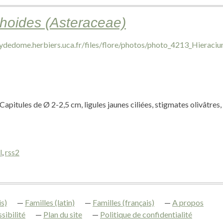
hoides (Asteraceae)
apitules de Ø 2-2,5 cm, ligules jaunes ciliées, stigmates olivâtres,
l
,
rss2
s)
Familles (latin)
Familles (français)
A propos
sibilité
Plan du site
Politique de confidentialité