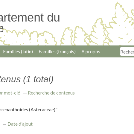
artement du
e
Familles (latin)
Familles (français)
A propos
enus (1 total)
ar mot-clé
Recherche de contenus
prenanthoides (Asteraceae)"
Date d'ajout