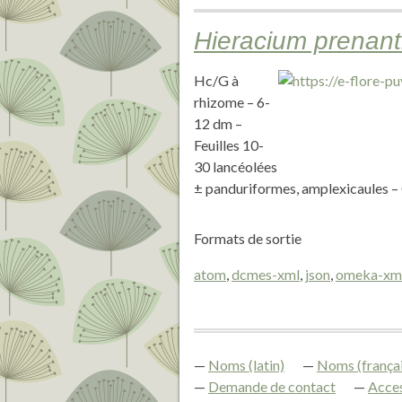
Hieracium prenant
Hc/G à
rhizome – 6-
12 dm –
Feuilles 10-
30 lancéolées
± panduriformes, amplexicaules – C
Formats de sortie
atom
,
dcmes-xml
,
json
,
omeka-xm
Noms (latin)
Noms (françai
Demande de contact
Acces