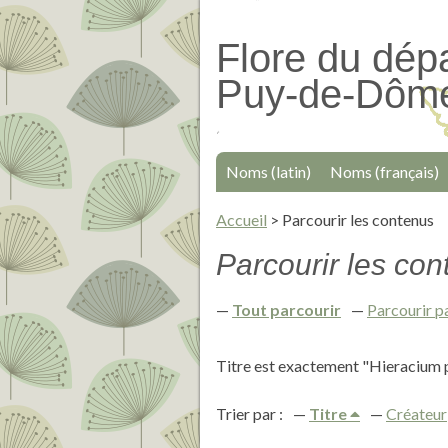
Passer
au
Flore du dép
contenu
Puy-de-Dôm
principal
Noms (latin)
Noms (français)
Accueil
>
Parcourir les contenus
Parcourir les cont
Tout parcourir
Parcourir p
Titre est exactement "Hieracium 
Trier par :
Titre
Créateur