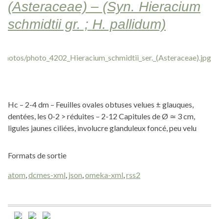
(Asteraceae) – (Syn. Hieracium
schmidtii gr. ; H. pallidum)
Hc – 2-4 dm – Feuilles ovales obtuses velues ± glauques,
dentées, les 0-2 > réduites – 2-12 Capitules de Ø ≃ 3 cm,
ligules jaunes ciliées, involucre glanduleux foncé, peu velu
Formats de sortie
atom
,
dcmes-xml
,
json
,
omeka-xml
,
rss2