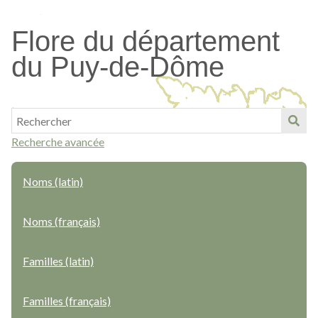
Passer
au
Flore du département
contenu
du Puy-de-Dôme
principal
Recherche avancée
Noms (latin)
Noms (français)
Familles (latin)
Familles (français)