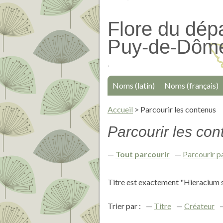
Passer
au
Flore du dép
contenu
Puy-de-Dôm
principal
Noms (latin)
Noms (français)
Accueil
>
Parcourir les contenus
Parcourir les cont
Tout parcourir
Parcourir p
Titre est exactement "Hieracium sc
Trier par :
Titre
Créateur