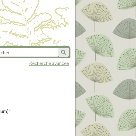
Recherche avancée
idum)"