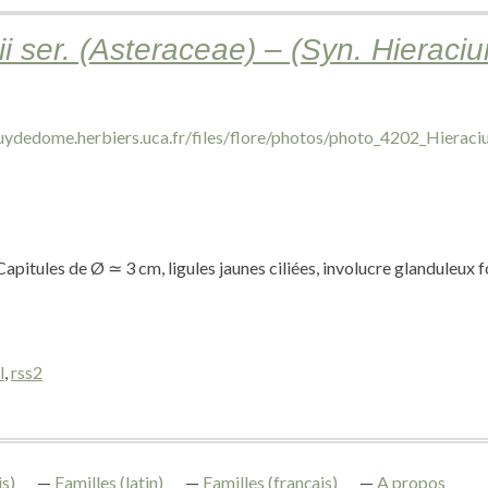
i ser. (Asteraceae) – (Syn. Hieracium
Capitules de Ø ≃ 3 cm, ligules jaunes ciliées, involucre glanduleux 
l
,
rss2
s)
Familles (latin)
Familles (français)
A propos