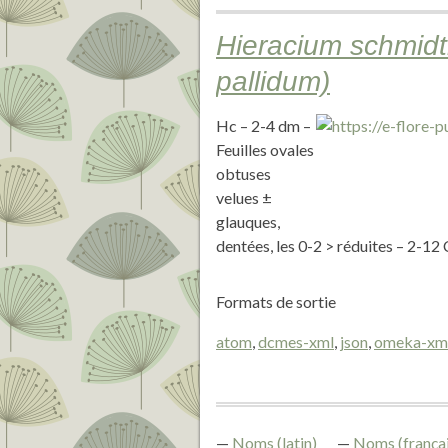
Hieracium schmidti
pallidum)
Hc – 2-4 dm –
Feuilles ovales
obtuses
velues ±
glauques,
dentées, les 0-2 > réduites – 2-12 
Formats de sortie
atom
,
dcmes-xml
,
json
,
omeka-xm
Noms (latin)
Noms (françai