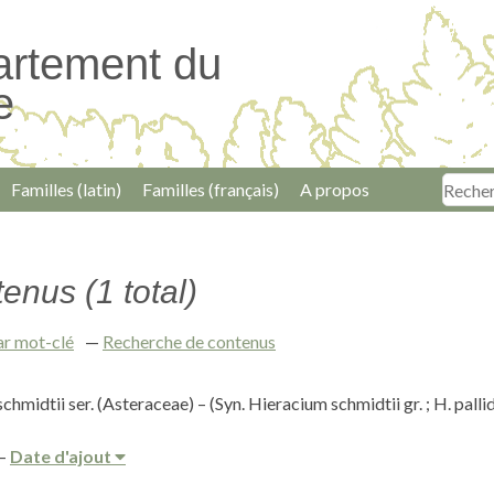
artement du
e
Familles (latin)
Familles (français)
A propos
enus (1 total)
ar mot-clé
Recherche de contenus
hmidtii ser. (Asteraceae) – (Syn. Hieracium schmidtii gr. ; H. pall
Date d'ajout