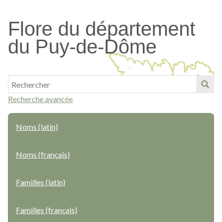
Passer
au
Flore du département
contenu
du Puy-de-Dôme
principal
Recherche avancée
Noms (latin)
Noms (français)
Familles (latin)
Familles (français)