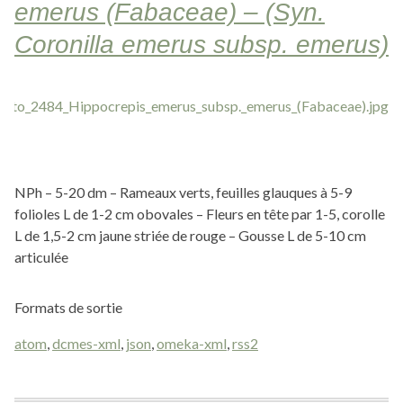
emerus (Fabaceae) – (Syn.
Coronilla emerus subsp. emerus)
NPh – 5-20 dm – Rameaux verts, feuilles glauques à 5-9
folioles L de 1-2 cm obovales – Fleurs en tête par 1-5, corolle
L de 1,5-2 cm jaune striée de rouge – Gousse L de 5-10 cm
articulée
Formats de sortie
atom
,
dcmes-xml
,
json
,
omeka-xml
,
rss2