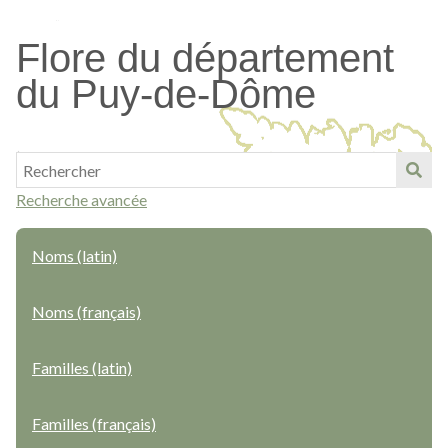
Passer
au
Flore du département
contenu
du Puy-de-Dôme
principal
Recherche avancée
Noms (latin)
Noms (français)
Familles (latin)
Familles (français)