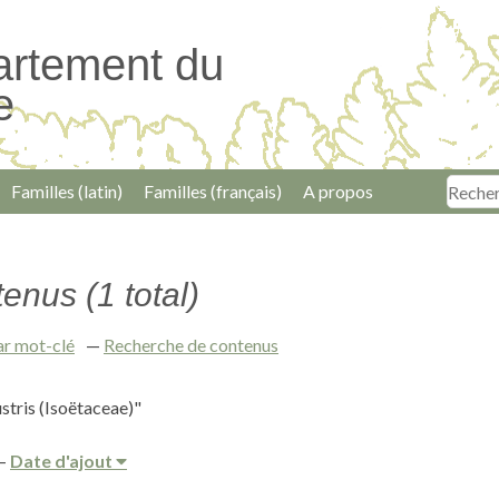
artement du
e
Familles (latin)
Familles (français)
A propos
enus (1 total)
ar mot-clé
Recherche de contenus
stris (Isoëtaceae)"
Date d'ajout