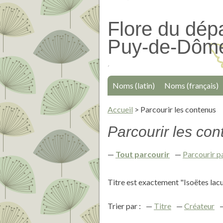
Passer
au
Flore du dép
contenu
Puy-de-Dôm
principal
Noms (latin)
Noms (français)
Accueil
>
Parcourir les contenus
Parcourir les cont
Tout parcourir
Parcourir p
Titre est exactement "Isoëtes lacu
Trier par :
Titre
Créateur