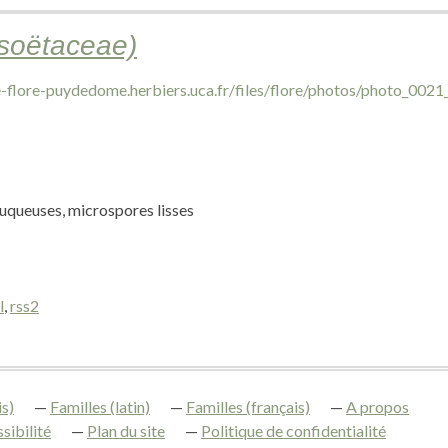
(Isoëtaceae)
queuses, microspores lisses
l
,
rss2
s)
Familles (latin)
Familles (français)
A propos
sibilité
Plan du site
Politique de confidentialité