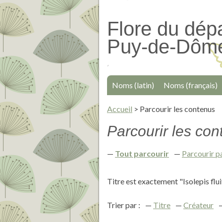
Passer
au
Flore du dép
contenu
Puy-de-Dôm
principal
Noms (latin)
Noms (français)
Accueil
>
Parcourir les contenus
Parcourir les cont
Tout parcourir
Parcourir p
Titre est exactement "Isolepis flui
Trier par :
Titre
Créateur