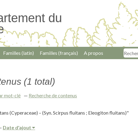
artement du
e
Familles (latin)
Familles (français)
A propos
enus (1 total)
ar mot-clé
Recherche de contenus
tans (Cyperaceae) – (Syn. Scirpus fluitans ; Eleogiton fluitans)"
Date d'ajout