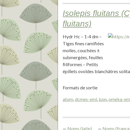
Isolepis fluitans (
fluitans)
Hydr Hc – 1-4 dm –
Tiges fines ramifiées
molles, couchées ±
submergées, feuilles
filiformes – Petits
épillets ovoïdes blanchâtres soli
Formats de sortie
atom
,
dcmes-xml
,
json
,
omeka-xm
Noms (latin)
Noms (françai