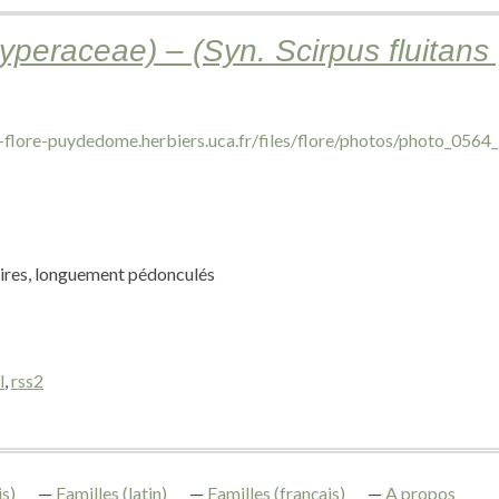
Cyperaceae) – (Syn. Scirpus fluitans
taires, longuement pédonculés
l
,
rss2
s)
Familles (latin)
Familles (français)
A propos