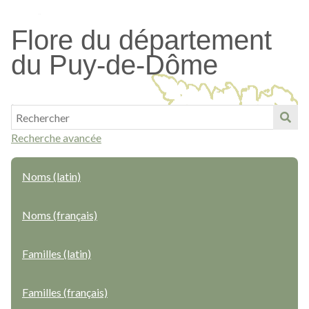
Passer
au
Flore du département
contenu
du Puy-de-Dôme
principal
Recherche avancée
Noms (latin)
Noms (français)
Familles (latin)
Familles (français)