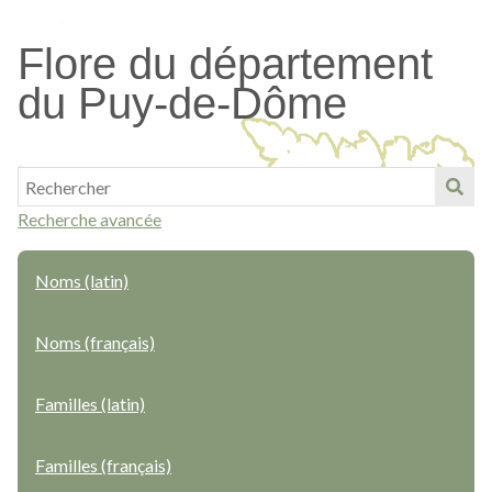
Passer
au
Flore du département
contenu
du Puy-de-Dôme
principal
Recherche avancée
Noms (latin)
Noms (français)
Familles (latin)
Familles (français)