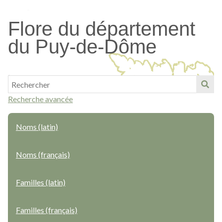
Passer
au
Flore du département
contenu
du Puy-de-Dôme
principal
Recherche avancée
Noms (latin)
Noms (français)
Familles (latin)
Familles (français)