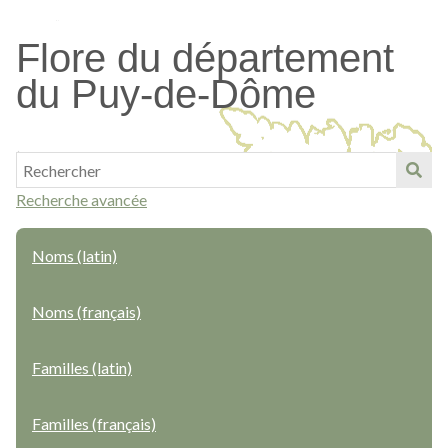
Passer
au
Flore du département
contenu
du Puy-de-Dôme
principal
Recherche avancée
Noms (latin)
Noms (français)
Familles (latin)
Familles (français)