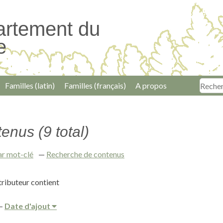
artement du
e
Familles (latin)
Familles (français)
A propos
enus (9 total)
ar mot-clé
Recherche de contenus
ributeur contient
Date d'ajout