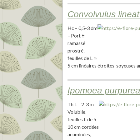
Convolvulus linea
Hc – 0,5-3 dm
– Port ±
ramassé
prostré,
feuilles de L ≃
5 cm linéaires étroites, soyeuses 
Ipomoea purpurea 
Th L – 2-3 m –
Volubile,
feuilles L de 5-
10 cm cordées
acuminées,