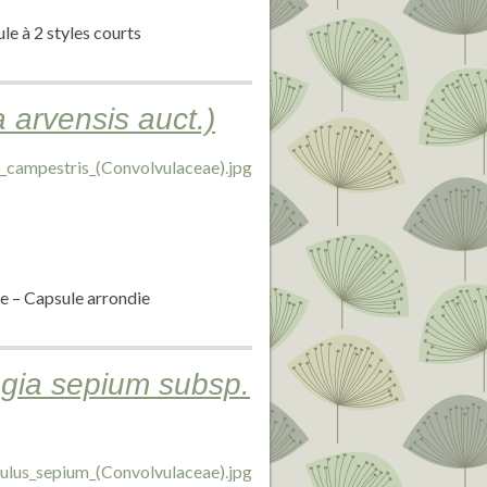
le à 2 styles courts
 arvensis auct.)
ce – Capsule arrondie
egia sepium subsp.