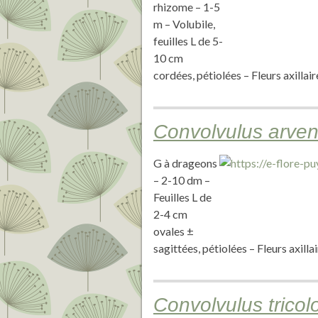
rhizome – 1-5
m – Volubile,
feuilles L de 5-
10 cm
cordées, pétiolées – Fleurs axilla
Convolvulus arven
G à drageons
– 2-10 dm –
Feuilles L de
2-4 cm
ovales ±
sagittées, pétiolées – Fleurs axill
Convolvulus tricol