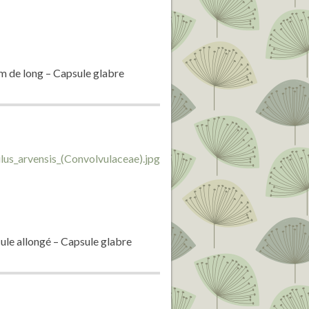
mm de long – Capsule glabre
cule allongé – Capsule glabre