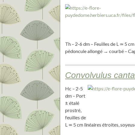
Th – 2-6 dm – Feuilles de L ≃ 5 cm 
pédoncule allongé → courbé – Cap
Convolvulus canta
Hc – 2-5
dm – Port
± étalé
prostré,
feuilles de
L ≃ 5 cm linéaires étroites, soyeu