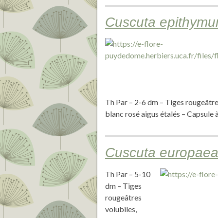
Cuscuta epithymu
Th Par – 2-6 dm – Tiges rougeâtres
blanc rosé aigus étalés – Capsule à
Cuscuta europaea 
Th Par – 5-10
dm – Tiges
rougeâtres
volubiles,