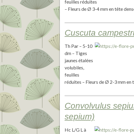
feuilles réduites
– Fleurs de Ø 3-4 mm en tête dense
Cuscuta campestri
Th Par – 5-10
dm – Tiges
jaunes étalées
volubiles,
feuilles
réduites – Fleurs de Ø 2-3 mm en tê
Convolvulus sepiu
sepium)
Hc L/G L à