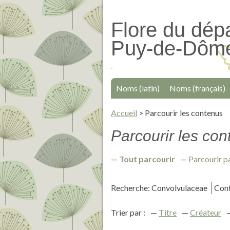
Passer
au
Flore du dép
contenu
Puy-de-Dôm
principal
Noms (latin)
Noms (français)
Accueil
>
Parcourir les contenus
Parcourir les cont
Tout parcourir
Parcourir p
Recherche: Convolvulaceae
Cont
Trier par :
Titre
Créateur