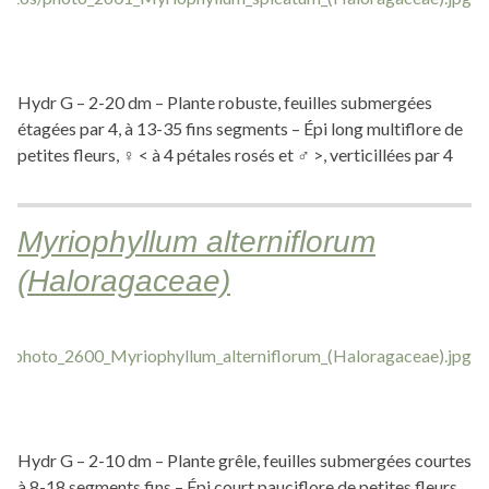
Hydr G – 2-20 dm – Plante robuste, feuilles submergées
étagées par 4, à 13-35 fins segments – Épi long multiflore de
petites fleurs, ♀ < à 4 pétales rosés et ♂ >, verticillées par 4
Myriophyllum alterniflorum
(Haloragaceae)
Hydr G – 2-10 dm – Plante grêle, feuilles submergées courtes
à 8-18 segments fins – Épi court pauciflore de petites fleurs,