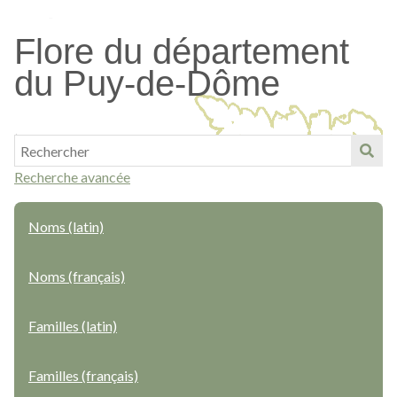
Passer
au
Flore du département
contenu
du Puy-de-Dôme
principal
Recherche avancée
Noms (latin)
Noms (français)
Familles (latin)
Familles (français)