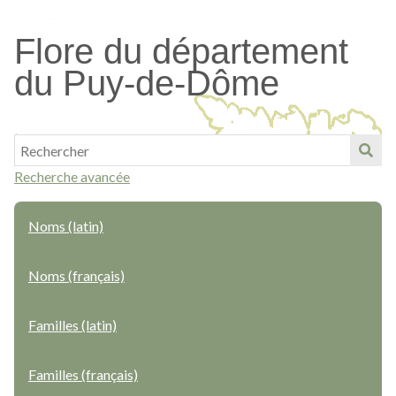
Passer
au
Flore du département
contenu
du Puy-de-Dôme
principal
Recherche avancée
Noms (latin)
Noms (français)
Familles (latin)
Familles (français)