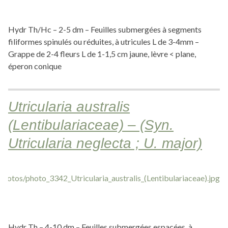
Hydr Th/Hc – 2-5 dm – Feuilles submergées à segments
filiformes spinulés ou réduites, à utricules L de 3-4mm –
Grappe de 2-4 fleurs L de 1-1,5 cm jaune, lèvre < plane,
éperon conique
Utricularia australis
(Lentibulariaceae) – (Syn.
Utricularia neglecta ; U. major)
Hydr Th – 4-10 dm – Feuilles submergées espacées, à