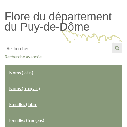
Passer
au
Flore du département
contenu
du Puy-de-Dôme
principal
Recherche avancée
Noms (latin)
Noms (français)
Familles (latin)
Familles (français)