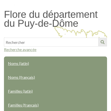
Passer
au
Flore du département
contenu
du Puy-de-Dôme
principal
Recherche avancée
Noms (latin)
Noms (français)
Familles (latin)
Familles (français)