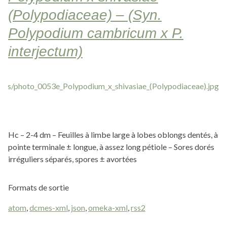
(Polypodiaceae) – (Syn.
Polypodium cambricum x P.
interjectum)
Hc – 2-4 dm – Feuilles à limbe large à lobes oblongs dentés, à
pointe terminale ± longue, à assez long pétiole – Sores dorés
irréguliers séparés, spores ± avortées
Formats de sortie
atom
,
dcmes-xml
,
json
,
omeka-xml
,
rss2