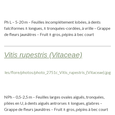
Ph L – 5-20 m – Feuilles incomplétement lobées, à dents
falciformes ± longues, ± tronquées-cordées, à vrille – Grappe
de fleurs jaunâtres – Fruit ± gros, pépins à bec court
Vitis rupestris (Vitaceae)
NPh – 0,5-2,5 m – Feuilles larges ovales aiguës, tronquées,
pliées en U, à dents aiguës antrorses ± longues, glabres –
Grappe de fleurs jaunâtres – Fruit ± gros, pépins à bec court