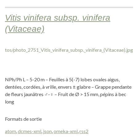
Vitis vinifera subsp. vinifera
(Vitaceae)
NPh/Ph L – 5-20 m – Feuilles à 5(-7) lobes ovales aigus,
dentées, cordées, à vrille, envers ± glabre – Grappe pendante
de fleurs jaunâtres ♂-♀ – Fruit de Ø > 15 mm, pépins à bec
long
Formats de sortie
atom
,
dcmes-xml
,
json
,
omeka-xml
,
rss2