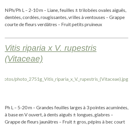
NPh/Ph L – 2-10 m – Liane, feuilles ± trilobées ovales aiguës,
dentées, cordées, rougissantes, vrilles à ventouses – Grappe
courte de fleurs verdâtres – Fruit petits pruineux
Vitis riparia x V. rupestris
(Vitaceae)
Ph L – 5-20 m – Grandes feuilles larges à 3 pointes acuminées,
à base en V ouvert, à dents aiguës ± longues, glabres –
Grappe de fleurs jaunâtres – Fruit ± gros, pépins à bec court