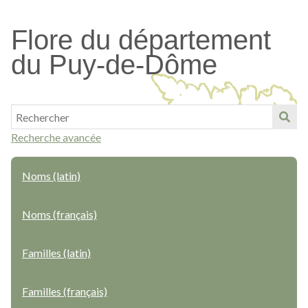
Passer
au
Flore du département
contenu
du Puy-de-Dôme
principal
Recherche avancée
Noms (latin)
Noms (français)
Familles (latin)
Familles (français)