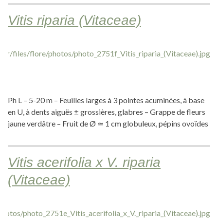
Vitis riparia (Vitaceae)
Ph L – 5-20 m – Feuilles larges à 3 pointes acuminées, à base
en U, à dents aiguës ± grossières, glabres – Grappe de fleurs
jaune verdâtre – Fruit de Ø ≃ 1 cm globuleux, pépins ovoïdes
Vitis acerifolia x V. riparia
(Vitaceae)