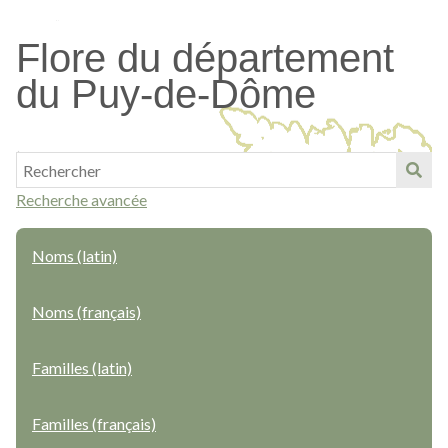
Passer
au
Flore du département
contenu
du Puy-de-Dôme
principal
Recherche avancée
Noms (latin)
Noms (français)
Familles (latin)
Familles (français)