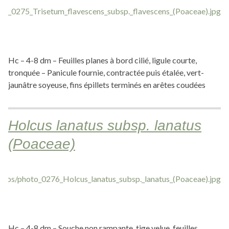
Hc – 4-8 dm – Feuilles planes à bord cilié, ligule courte,
tronquée – Panicule fournie, contractée puis étalée, vert-
jaunâtre soyeuse, fins épillets terminés en arêtes coudées
Holcus lanatus subsp. lanatus
(Poaceae)
Hc – 4-8 dm – Souche non rampante, tige velue, feuilles