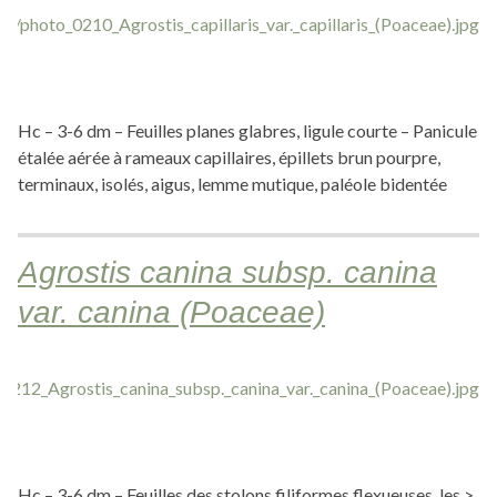
Hc – 3-6 dm – Feuilles planes glabres, ligule courte – Panicule
étalée aérée à rameaux capillaires, épillets brun pourpre,
terminaux, isolés, aigus, lemme mutique, paléole bidentée
Agrostis canina subsp. canina
var. canina (Poaceae)
Hc – 3-6 dm – Feuilles des stolons filiformes flexueuses, les >