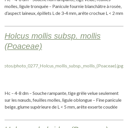
molles, ligule tronquée – Panicule fournie blanchâtre à rosée,
d’aspect laineux, épillets L de 3-4 mm, arête crochue L < 2 mm
Holcus mollis subsp. mollis
(Poaceae)
Hc – 4-8 dm – Souche rampante, tige grêle velue seulement
sur les nœuds, feuilles molles, ligule oblongue – Fine panicule
beige, glume supérieure de L < 5 mm, arête exserte coudée