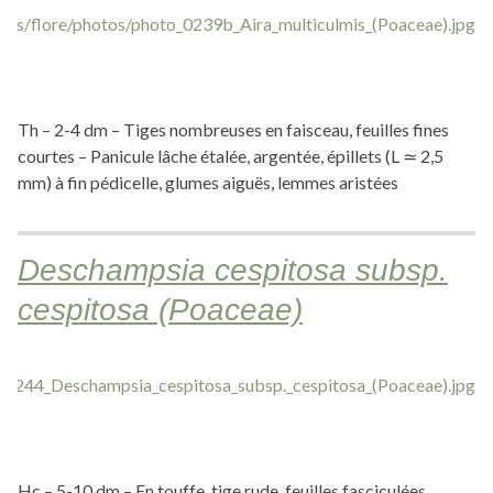
Th – 2-4 dm – Tiges nombreuses en faisceau, feuilles fines
courtes – Panicule lâche étalée, argentée, épillets (L ≃ 2,5
mm) à fin pédicelle, glumes aiguës, lemmes aristées
Deschampsia cespitosa subsp.
cespitosa (Poaceae)
Hc – 5-10 dm – En touffe, tige rude, feuilles fasciculées