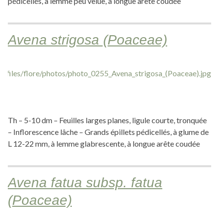
pédicellés, à lemme peu velue, à longue arête coudée
Avena strigosa (Poaceae)
Th – 5-10 dm – Feuilles larges planes, ligule courte, tronquée
– Inflorescence lâche – Grands épillets pédicellés, à glume de
L 12-22 mm, à lemme glabrescente, à longue arête coudée
Avena fatua subsp. fatua
(Poaceae)