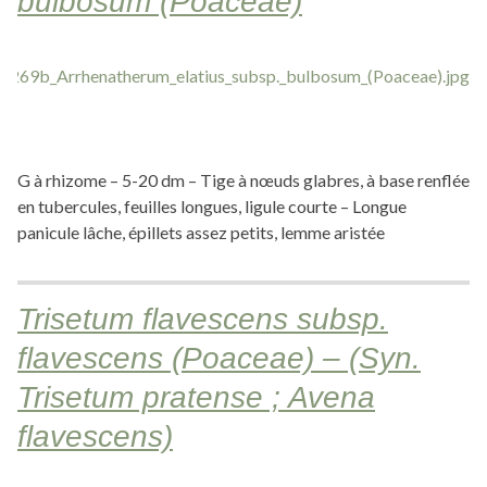
bulbosum (Poaceae)
G à rhizome – 5-20 dm – Tige à nœuds glabres, à base renflée
en tubercules, feuilles longues, ligule courte – Longue
panicule lâche, épillets assez petits, lemme aristée
Trisetum flavescens subsp.
flavescens (Poaceae) – (Syn.
Trisetum pratense ; Avena
flavescens)