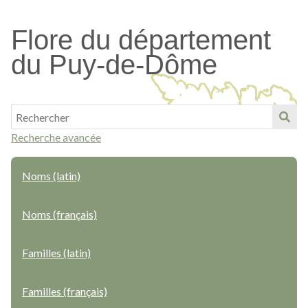
Passer
au
Flore du département
contenu
du Puy-de-Dôme
principal
Recherche avancée
Noms (latin)
Noms (français)
Familles (latin)
Familles (français)