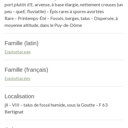
port plutôt d’E. arvense, à base élargie, nettement creuses (un
peu – queE. fluviatile) – Épis rares à spores avortées
Rare – Printemps-Été – Fossés, berges, talus – Dispersée, à
moyenne altitude, dans le Puy-de-Dôme
Famille (latin)
Equisetaceae
Famille (français)
Equisétacées
Localisation
jll – VIII – talus de fossé humide, sous la Goutte – F 63
Bertignat