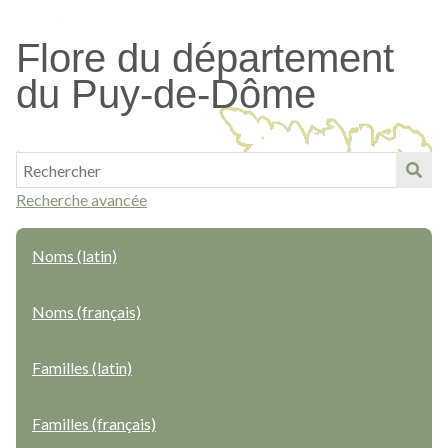
Passer
au
Flore du département
contenu
du Puy-de-Dôme
principal
Recherche avancée
Noms (latin)
Noms (français)
Familles (latin)
Familles (français)