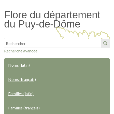
Passer
au
Flore du département
contenu
du Puy-de-Dôme
principal
Recherche avancée
Noms (latin)
Noms (français)
Familles (latin)
Familles (français)