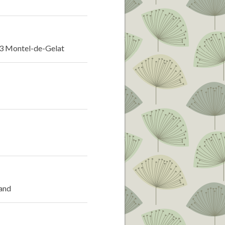
F 63 Montel-de-Gelat
rand