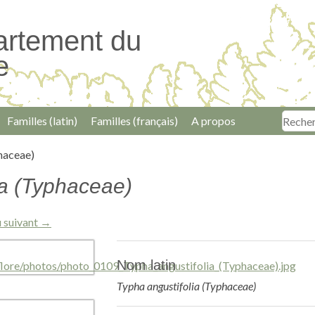
artement du
e
Familles (latin)
Familles (français)
A propos
haceae)
ia (Typhaceae)
 suivant →
Nom latin
Typha angustifolia (Typhaceae)