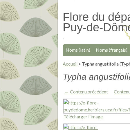
Passer
au
Flore du dép
contenu
Puy-de-Dôm
principal
Noms (latin)
Noms (français)
Accueil
>
Typha angustifolia (Typ
Typha angustifol
← Contenu précédent
Contenu
Télécharger l'image