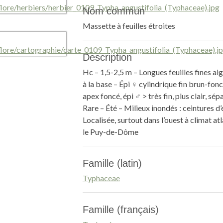
Nom commun
Massette à feuilles étroites
Description
Hc – 1,5-2,5 m – Longues feuilles fines ai
à la base – Épi ♀ cylindrique fin brun-fonc
apex foncé, épi ♂ > très fin, plus clair, sép
Rare – Été – Milieux inondés : ceintures d’
Localisée, surtout dans l’ouest à climat atl
le Puy-de-Dôme
Famille (latin)
Typhaceae
Famille (français)