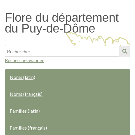
Passer
au
Flore du département
contenu
du Puy-de-Dôme
principal
Recherche avancée
Noms (latin)
Noms (français)
Familles (latin)
Familles (français)