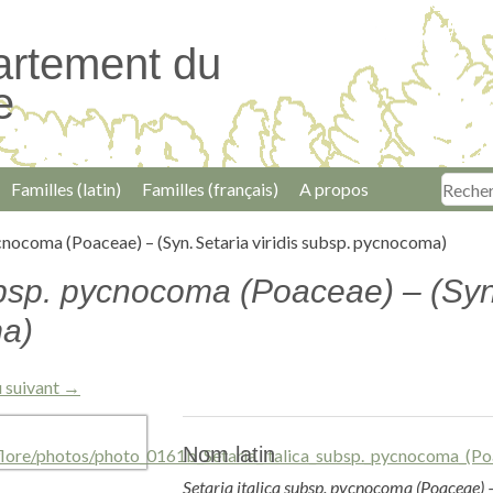
artement du
e
Familles (latin)
Familles (français)
A propos
ycnocoma (Poaceae) – (Syn. Setaria viridis subsp. pycnocoma)
ubsp. pycnocoma (Poaceae) – (Syn.
a)
 suivant →
Nom latin
Setaria italica subsp. pycnocoma (Poaceae) – 