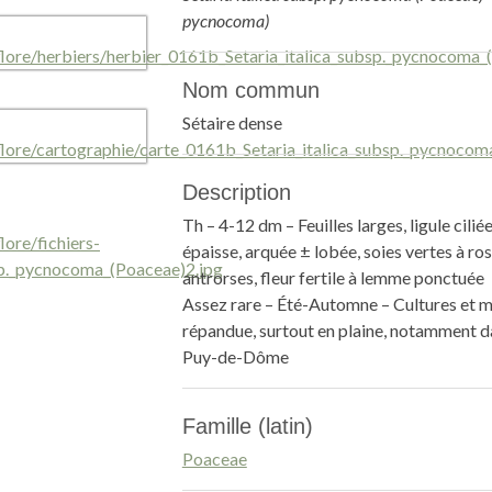
pycnocoma)
Nom commun
Sétaire dense
Description
Th – 4-12 dm – Feuilles larges, ligule cilié
épaisse, arquée ± lobée, soies vertes à rosé
antrorses, fleur fertile à lemme ponctuée
Assez rare – Été-Automne – Cultures et mi
répandue, surtout en plaine, notamment da
Puy-de-Dôme
Famille (latin)
Poaceae