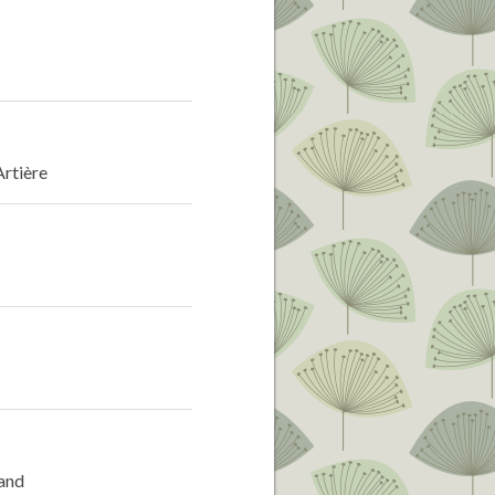
Artière
rand