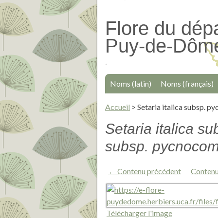
Passer
au
Flore du dép
contenu
Puy-de-Dôm
principal
Noms (latin)
Noms (français)
Accueil
>
Setaria italica subsp. p
Setaria italica s
subsp. pycnocom
← Contenu précédent
Contenu
Télécharger l'image