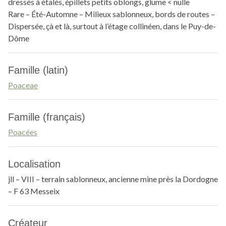
dressés à étalés, épillets petits oblongs, glume < nulle
Rare – Été-Automne – Milieux sablonneux, bords de routes –
Dispersée, çà et là, surtout à l’étage collinéen, dans le Puy-de-
Dôme
Famille (latin)
Poaceae
Famille (français)
Poacées
Localisation
jll – VIII – terrain sablonneux, ancienne mine près la Dordogne
– F 63 Messeix
Créateur