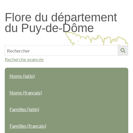
Passer
au
Flore du département
contenu
du Puy-de-Dôme
principal
Recherche avancée
Noms (latin)
Noms (français)
Familles (latin)
Familles (français)