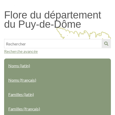
Passer
au
Flore du département
contenu
du Puy-de-Dôme
principal
Recherche avancée
Noms (latin)
Noms (français)
Familles (latin)
Familles (français)