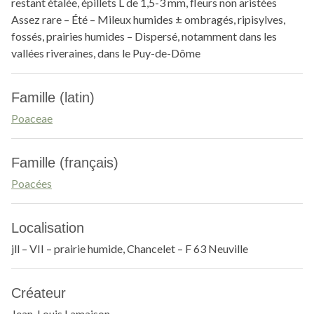
restant étalée, épillets L de 1,5-3 mm, fleurs non aristées
Assez rare – Été – Mileux humides ± ombragés, ripisylves,
fossés, prairies humides – Dispersé, notamment dans les
vallées riveraines, dans le Puy-de-Dôme
Famille (latin)
Poaceae
Famille (français)
Poacées
Localisation
jll – VII – prairie humide, Chancelet – F 63 Neuville
Créateur
Jean-Louis Lamaison