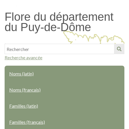
Passer
au
Flore du département
contenu
du Puy-de-Dôme
principal
Recherche avancée
Noms (latin)
Noms (français)
Familles (latin)
Familles (français)