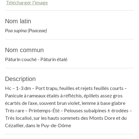
Télécharger l'image
Nom latin
Poa supina (Poaceae)
Nom commun
Pâturin couché - Pâturin étalé
Description
Hc – 1-3 dm – Port trapu, feuilles et rejets feuillés courts –
Panicule à rameaux étalés à réfléchis, épillets assez gros
écartés de l’axe, souvent brun violet, lemme à base glabre
Très rare – Printemps-Été – Pelouses subalpines ± érodées –
Très localisé, sur les hauts sommets des Monts Dore et du
Cézallier, dans le Puy-de-Dôme