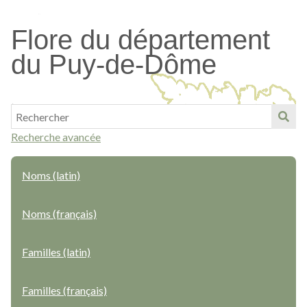
Passer
au
Flore du département
contenu
du Puy-de-Dôme
principal
Recherche avancée
Noms (latin)
Noms (français)
Familles (latin)
Familles (français)