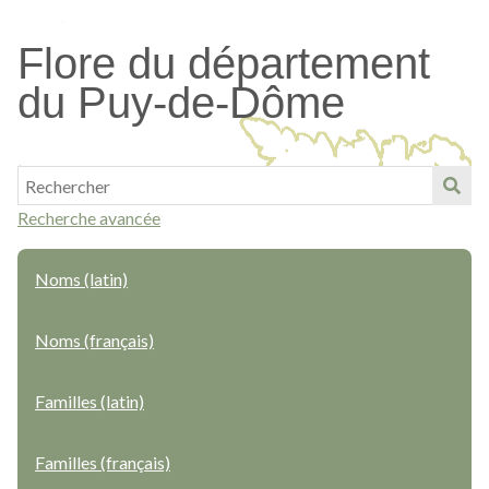
Passer
au
Flore du département
contenu
du Puy-de-Dôme
principal
Recherche avancée
Noms (latin)
Noms (français)
Familles (latin)
Familles (français)