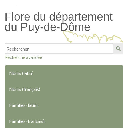
Passer
au
Flore du département
contenu
du Puy-de-Dôme
principal
Recherche avancée
Noms (latin)
Noms (français)
Familles (latin)
Familles (français)