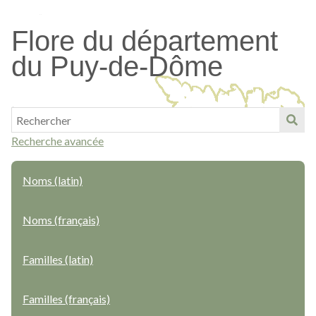
Passer
au
Flore du département
contenu
du Puy-de-Dôme
principal
Recherche avancée
Noms (latin)
Noms (français)
Familles (latin)
Familles (français)