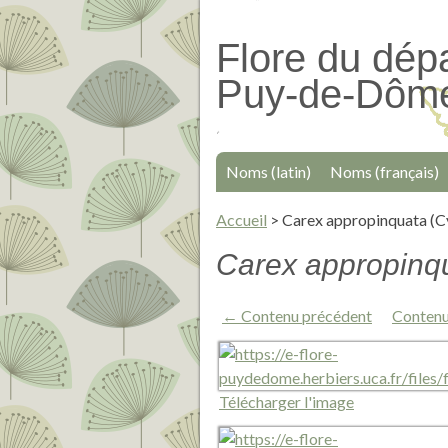
Passer
au
Flore du dép
contenu
Puy-de-Dôm
principal
Noms (latin)
Noms (français)
Accueil
>
Carex appropinquata (Cy
Carex appropinq
← Contenu précédent
Contenu
Télécharger l'image