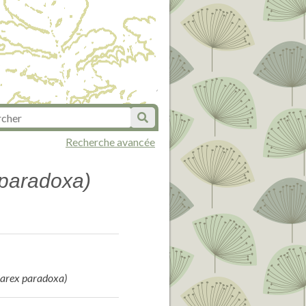
Recherche avancée
 paradoxa)
Carex paradoxa)