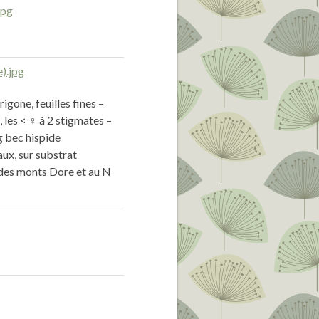
igone, feuilles fines –
, les < ♀ à 2 stigmates –
g bec hispide
ux, sur substrat
 des monts Dore et au N