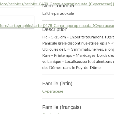
Nom commun
Laîche paradoxale
Description
Hc – 5-15 dm – En petits touradons, tige tr
Panicule grêle discontinue étirée, épis > ♂
Utricules de L ≃ 3 mm mats, nervés, à lon
Rare – Printemps – Marécages, bords d’ea
volcanique – Localisée, surtout alentours
des Dômes, dans le Puy-de-Dôme
Famille (latin)
Cyperaceae
Famille (français)