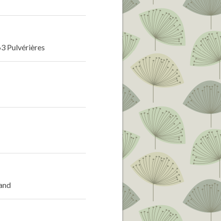
 63 Pulvérières
rand