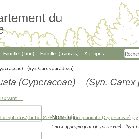
artement du
e
Familles (latin)
Familles (français)
A propos
peraceae) – (Syn. Carex paradoxa)
uata (Cyperaceae) – (Syn. Carex
 suivant →
Nom latin
Carex appropinquata (Cyperaceae) – (Syn. 