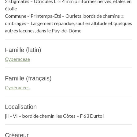
2 stigmates – Utricules L ≃ 4 mm piriformes nervés, étalés en
étoile
Commune – Printemps-Été – Ourlets, bords de chemins ±
ombragés – Largement répandue, sauf en altitude et quelques
autres lacunes, dans le Puy-de-Dôme
Famille (latin)
Cyperaceae
Famille (français)
Cypéracées
Localisation
jll – VI – bord de chemin, les Côtes – F 63 Durtol
Créateur