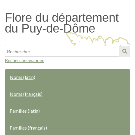
Passer
au
Flore du département
contenu
du Puy-de-Dôme
principal
Recherche avancée
Noms (latin)
Noms (français)
Familles (latin)
Familles (français)