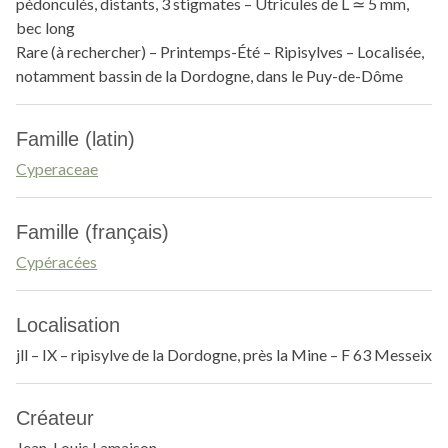
pédonculés, distants, 3 stigmates – Utricules de L ≃ 5 mm,
bec long
Rare (à rechercher) – Printemps-Été – Ripisylves – Localisée,
notamment bassin de la Dordogne, dans le Puy-de-Dôme
Famille (latin)
Cyperaceae
Famille (français)
Cypéracées
Localisation
jll – IX – ripisylve de la Dordogne, près la Mine – F 63 Messeix
Créateur
Jean-Louis Lamaison