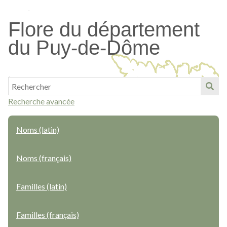
Passer
au
Flore du département
contenu
du Puy-de-Dôme
principal
Recherche avancée
Noms (latin)
Noms (français)
Familles (latin)
Familles (français)