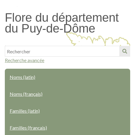
Passer
au
Flore du département
contenu
du Puy-de-Dôme
principal
Recherche avancée
Noms (latin)
Noms (français)
Familles (latin)
Familles (français)