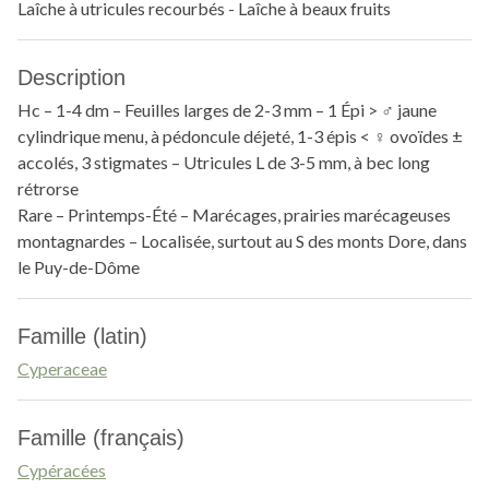
Laîche à utricules recourbés - Laîche à beaux fruits
Description
Hc – 1-4 dm – Feuilles larges de 2-3 mm – 1 Épi > ♂ jaune
cylindrique menu, à pédoncule déjeté, 1-3 épis < ♀ ovoïdes ±
accolés, 3 stigmates – Utricules L de 3-5 mm, à bec long
rétrorse
Rare – Printemps-Été – Marécages, prairies marécageuses
montagnardes – Localisée, surtout au S des monts Dore, dans
le Puy-de-Dôme
Famille (latin)
Cyperaceae
Famille (français)
Cypéracées