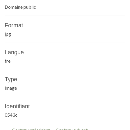
Domaine public
Format
jpg
Langue
fre
Type
image
Identifiant
0543c
← Contenu précédent
Contenu suivant →