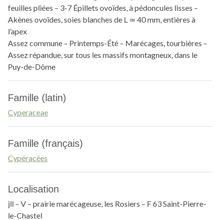
feuilles pliées – 3-7 Épillets ovoïdes, à pédoncules lisses –
Akènes ovoïdes, soies blanches de L ≃ 40 mm, entières à
l’apex
Assez commune – Printemps-Été – Marécages, tourbières –
Assez répandue, sur tous les massifs montagneux, dans le
Puy-de-Dôme
Famille (latin)
Cyperaceae
Famille (français)
Cypéracées
Localisation
jll – V – prairie marécageuse, les Rosiers – F 63 Saint-Pierre-
le-Chastel