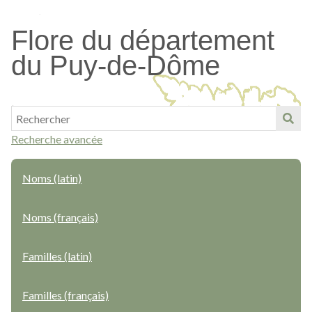
Passer
au
Flore du département
contenu
du Puy-de-Dôme
principal
Recherche avancée
Noms (latin)
Noms (français)
Familles (latin)
Familles (français)