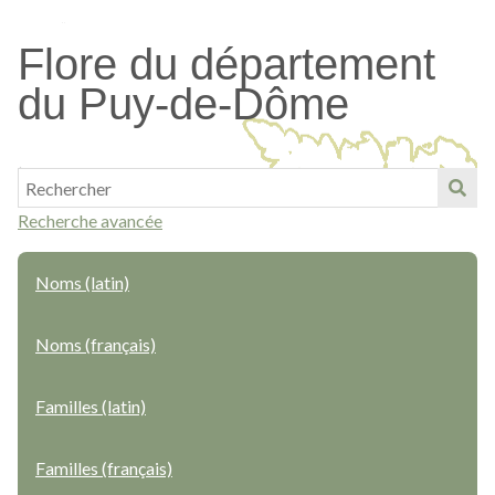
Passer
au
Flore du département
contenu
du Puy-de-Dôme
principal
Recherche avancée
Noms (latin)
Noms (français)
Familles (latin)
Familles (français)