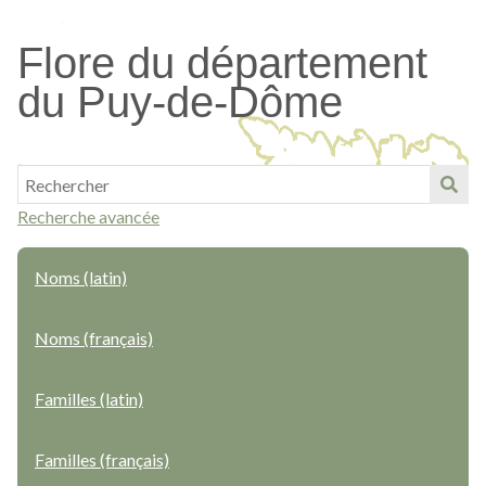
Passer
au
Flore du département
contenu
du Puy-de-Dôme
principal
Recherche avancée
Noms (latin)
Noms (français)
Familles (latin)
Familles (français)