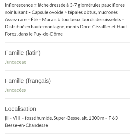
Inflorescence ± lâche dressée à 3-7 glomérules pauciflores
noir luisant – Capsule ovoîde > tépales obtus, mucronés
Assez rare – Été – Marais ± tourbeux, bords de ruisselets –
Distribué en haute montagne, monts Dore, Cézallier et Haut
Forez, dans le Puy-de-Dôme
Famille (latin)
Juncaceae
Famille (français)
Juncacées
Localisation
jll – VIII – fossé humide, Super-Besse, alt. 1300 m – F 63
Besse-en-Chandesse