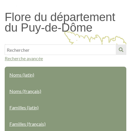
Passer
au
Flore du département
contenu
du Puy-de-Dôme
principal
Recherche avancée
Noms (latin)
Noms (français)
Familles (latin)
Familles (français)