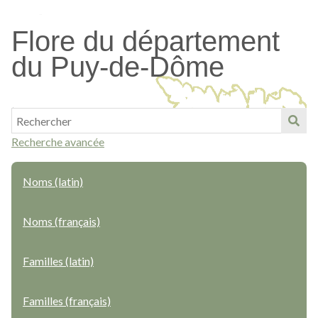
Passer
au
Flore du département
contenu
du Puy-de-Dôme
principal
Recherche avancée
Noms (latin)
Noms (français)
Familles (latin)
Familles (français)