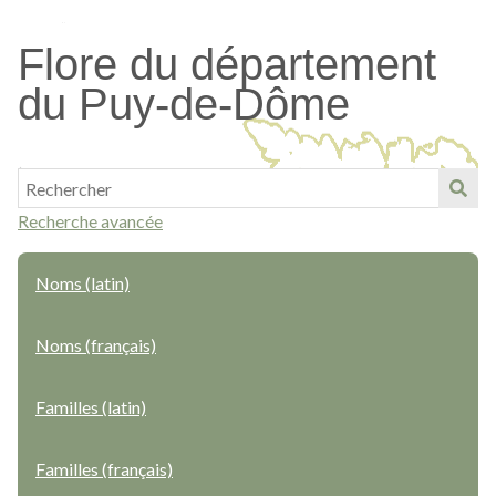
Passer
au
Flore du département
contenu
du Puy-de-Dôme
principal
Recherche avancée
Noms (latin)
Noms (français)
Familles (latin)
Familles (français)