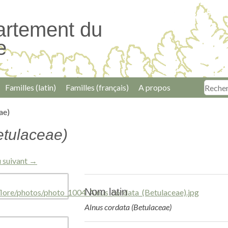
artement du
e
Familles (latin)
Familles (français)
A propos
ae)
etulaceae)
 suivant →
Nom latin
Alnus cordata (Betulaceae)