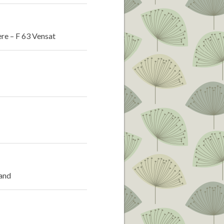
rière – F 63 Vensat
rand