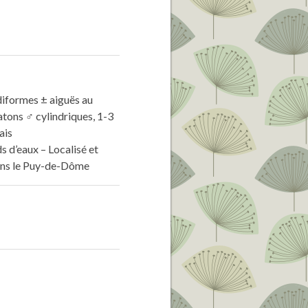
diformes ± aiguës au
tons ♂ cylindriques, 1-3
ais
s d’eaux – Localisé et
dans le Puy-de-Dôme