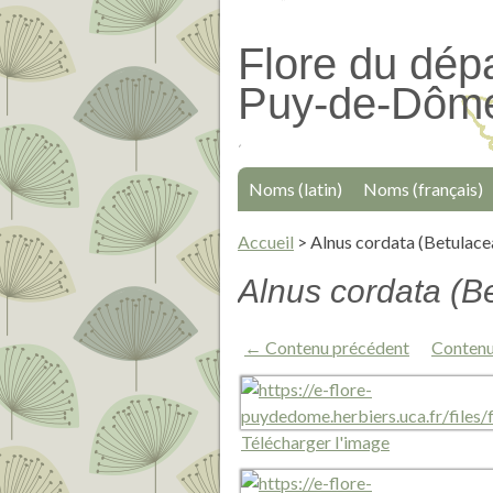
Passer
au
Flore du dép
contenu
Puy-de-Dôm
principal
Noms (latin)
Noms (français)
Accueil
>
Alnus cordata (Betulace
Alnus cordata (B
← Contenu précédent
Contenu
Télécharger l'image