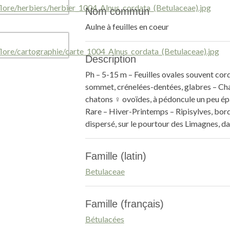
Nom commun
Aulne à feuilles en coeur
Description
Ph – 5-15 m – Feuilles ovales souvent cor
sommet, crénelées-dentées, glabres – Cha
chatons ♀ ovoïdes, à pédoncule un peu ép
Rare – Hiver-Printemps – Ripisylves, bord
dispersé, sur le pourtour des Limagnes, 
Famille (latin)
Betulaceae
Famille (français)
Bétulacées